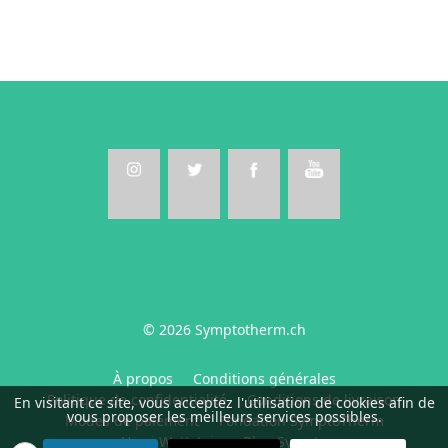
© 2026 Symptotherm.ch
À propos
Conditions générales
Politique de confidentialité
Conditions de livraison
En visitant ce site, vous acceptez l'utilisation de cookies afin de
vous proposer les meilleurs services possibles.
Modes de paiement
Fondation SymptoTherm
Harri Wettstein
Blog Sympto