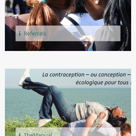
Referr
Als
The
Manual