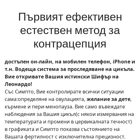
Първият ефективен
естествен метод за
контрацепция
достъпен он-лайн, на мобилен телефон, iPhone и
т.н. Водеща система за проследяване на цикъла.
Вие откривате Вашия истински Шифър на
Леонардо!
Със Симпто, Вие контролирате всички ситуации
сама:определяне на овулацията,
желание за дете
,
кърмене и пери-менопауза. Вие само въвеждате
наблюдения за Вашия цикъл(с някои измервания на
температурата и промени в цервикалната течност)
в графиката и Симпто показва състоянието на
Вашата фертилност с изключителна прецизност.