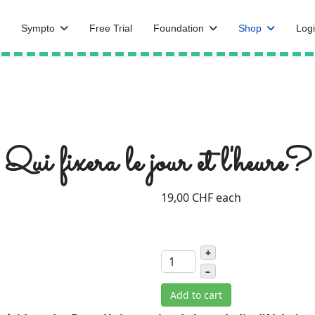
Sympto
Free Trial
Foundation
Shop
Logi
Qui fixera le jour et l'heure?
19,00 CHF
each
+
–
Add to cart