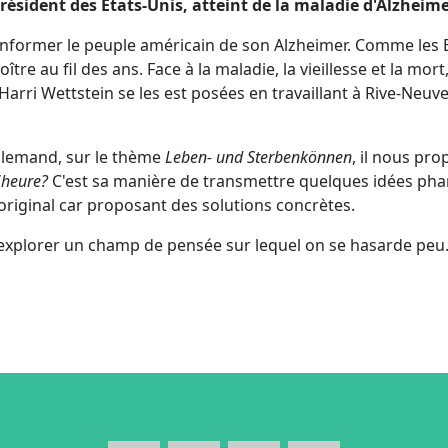
ésident des Etats-Unis, atteint de la maladie d'Alzheim
former le peuple américain de son Alzheimer. Comme les Eta
oître au fil des ans. Face à la maladie, la vieillesse et la mo
ld Harri Wettstein se les est posées en travaillant à Rive-N
allemand, sur le thème
Leben- und Sterbenkönnen
, il nous pr
l'heure?
C'est sa manière de transmettre quelques idées phar
original car proposant des solutions concrètes.
d'explorer un champ de pensée sur lequel on se hasarde peu