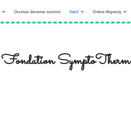
Ücretsiz deneme sürümü
Vakıf
Online Alışveriş
Fondation SymptoTherm