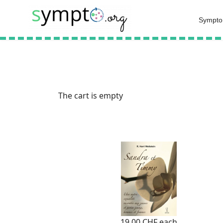
Sympto
The cart is empty
19,00 CHF
each