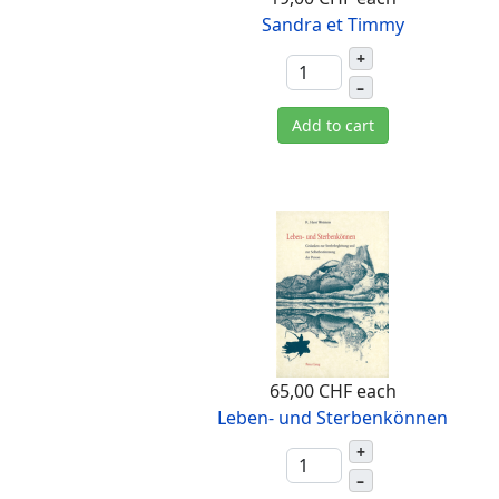
Sandra et Timmy
+
–
Add to cart
65,00 CHF
each
Leben- und Sterbenkönnen
+
–