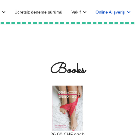
Ücretsiz deneme sürümü
Vakıf
Online Alışveriş
Books
26,00 CHF
each